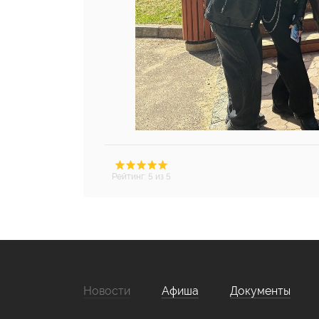
Рейтинг
:
5
из 5
Новости
Афиша
Документы