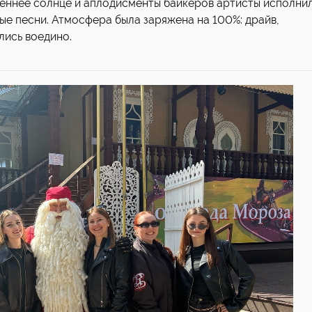
сеннее солнце и аплодисменты байкеров артисты исполни
ые песни. Атмосфера была заряжена на 100%: драйв,
лись воедино.