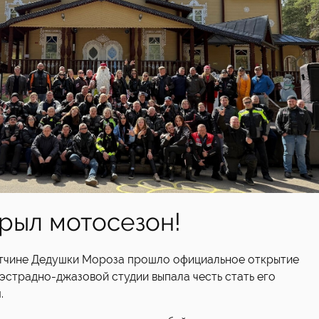
крыл мотосезон!
отчине Дедушки Мороза прошло официальное открытие
эстрадно-джазовой студии выпала честь стать его
.