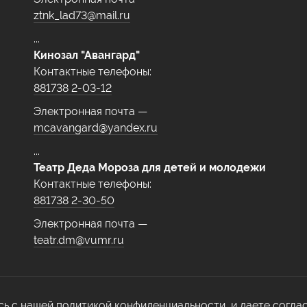
ztnk_lad73@mail.ru
...
Кинозал "Авангард"
Контактные телефоны:
881738 2-03-12
Электронная почта —
mcavangard@yandex.ru
...
Театр Деда Мороза для детей и молодежи
Контактные телефоны:
881738 2-30-50
Электронная почта —
teatr.dm@vumr.ru
сь с нашей политикой конфиденциальности, и даете согла